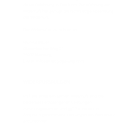
dieser Belehrung in Textform. Zur Wahrung der
Widerrufsfrist genügt die rechtzeitige Absendung
des Widerrufs.
Der Widerruf ist zu richten an:
Monika Bauer,
Gladenbacher Weg 25,
35037 Marburg,
E-Mail: infos@test.yoga-weg.com
WIDERRUFSFOLGEN
Im Falle eines wirksamen Widerrufs sind die
beiderseits empfangenen Leistungen
zurückzugewähren und ggf. für bereits in
Anspruch genommene Leistungen ein Wertersatz
anzurechnen.