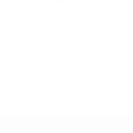
BESONDERE HINWEISE
(1) Widerrufsgebühren sind in Höhe von mind. 50
Euro für erhöhten Aufwand zu leisten. Diese
werden bei einer Rückerstattung einbehalten.
Wurde nicht die Widerrufsfrist eingehalten, so wird
der vollständige Betrag einbehalten, es sei denn,
es wird ein/e Teilnehmer/in als Ersatz
gestellt (abzüglich der Aufwandsentschädigung).
(2) Verpflichtungen zur Erstattung von Zahlungen
müssen innerhalb von 30 Tagen erfüllt werden. Die
Frist beginnt für Sie mit der Absendung Ihrer
Widerrufserklärung, für mich mit deren Empfang.
RECHTLICHES