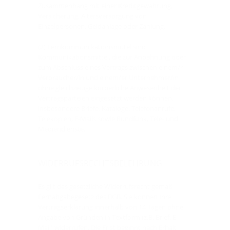
Zusammenhang mit einer Kreditgewährung,
Versicherung, Altersversorgung von
Einzelpersonen, Geldanlage oder Zahlung.
(2) Fernkommunikationsmittel sind
Kommunikationsmittel, die zur Anbahnung oder
zum Abschluss eines Vertrags zwischen einem/r
Verbraucher/in und einem/er Unternehmer/in
ohne gleichzeitige körperliche Anwesenheit der
Vertragsparteien eingesetzt werden können,
insbesondere Briefe, Kataloge, Telefonanrufe,
Telekopien, E-Mails sowie Rundfunk, Tele- und
Mediendienste.
WIDERRUFSRECHTSBELEHRUNG
Es gilt das gesetzliche Widerrufsrecht gemäß
Fernabgabegesetz des BGB. Sie können Ihre
Vertragserklärung innerhalb von 14 Tagen ohne
Angabe von Gründen in Textform (z.B. Brief, E-
Mail) widerrufen. Die Frist beginnt nach Erhalt