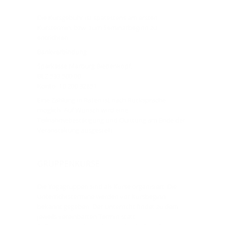
Die Kursgebühr ist spätestens am ersten
Kurstermin, bzw. zum Seminarbeginn zu
entrichten.
Bankverbindung:
Sparkasse Marburg Biedenkopf,
BLZ 533 500 00,
Konto: 10 200 32851
Eine Zahlung in Raten ist nach Rücksprache
möglich. Auf Wunsch wird eine
Teilnahmebestätigung und Quittung am Ende der
Veranstaltung ausgestellt.
GRUPPENKURSE
Die Yogagruppen sind als Kurse organisiert. Die
Unterrichtstermine werden vor Kursbeginn
bekannt gegeben. Der Unterricht findet zu dem
jeweils vereinbarten Termin statt.